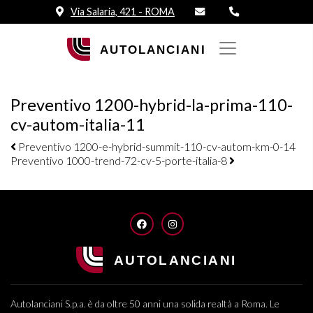
Via Salaria, 421 - ROMA
Preventivo 1200-hybrid-la-prima-110-
cv-autom-italia-11
Navigazione elementi
Preventivo 1200-e-hybrid-summit-110-cv-autom-km-0-14
Preventivo 1000-trend-72-cv-5-porte-italia-8
FACEBOOK
INSTAGRAM
Autolanciani S.p.a. è da oltre 50 anni una solida realtà a Roma. Le