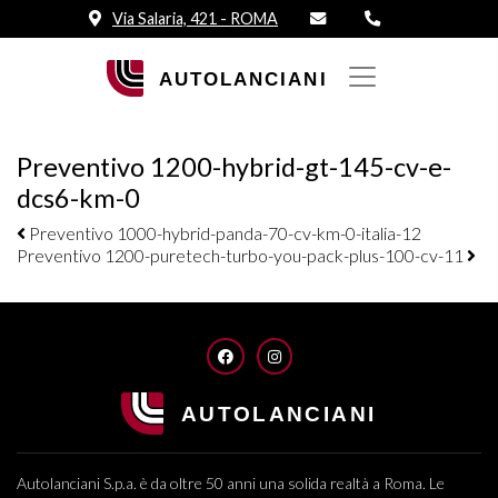
Via Salaria, 421 - ROMA
Preventivo 1200-hybrid-gt-145-cv-e-
dcs6-km-0
Navigazione elementi
Preventivo 1000-hybrid-panda-70-cv-km-0-italia-12
Preventivo 1200-puretech-turbo-you-pack-plus-100-cv-11
FACEBOOK
INSTAGRAM
Autolanciani S.p.a. è da oltre 50 anni una solida realtà a Roma. Le