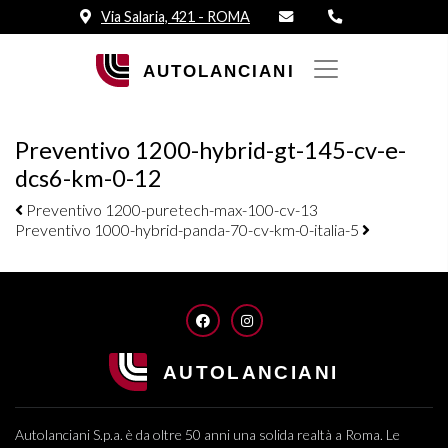
Via Salaria, 421 - ROMA
Preventivo 1200-hybrid-gt-145-cv-e-
dcs6-km-0-12
Navigazione elementi
Preventivo 1200-puretech-max-100-cv-13
Preventivo 1000-hybrid-panda-70-cv-km-0-italia-5
FACEBOOK
INSTAGRAM
Autolanciani S.p.a. è da oltre 50 anni una solida realtà a Roma. Le