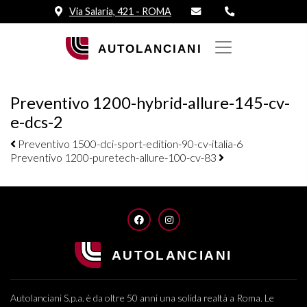
Via Salaria, 421 - ROMA
Preventivo 1200-hybrid-allure-145-cv-
e-dcs-2
Navigazione elementi
Preventivo 1500-dci-sport-edition-90-cv-italia-6
Preventivo 1200-puretech-allure-100-cv-83
FACEBOOK
INSTAGRAM
Autolanciani S.p.a. è da oltre 50 anni una solida realtà a Roma. Le