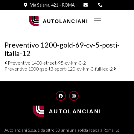
Via Salaria, 421 - ROMA
Preventivo 1200-gold-69-cv-5-posti-
italia-12
Navigazione elementi
Preventivo 1400-street-95-cv-km-0-2
Preventivo 1000-gse-t3-sport-120-cv-km-0-full-led-2
FACEBOOK
INSTAGRAM
Autolanciani S.p.a. è da oltre 50 anni una solida realtà a Roma. Le