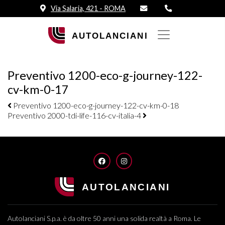
Via Salaria, 421 - ROMA
Preventivo 1200-eco-g-journey-122-
cv-km-0-17
Navigazione elementi
Preventivo 1200-eco-g-journey-122-cv-km-0-18
Preventivo 2000-tdi-life-116-cv-italia-4
FACEBOOK
INSTAGRAM
Autolanciani S.p.a. è da oltre 50 anni una solida realtà a Roma. Le