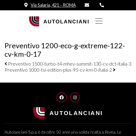
Via Salaria, 421 - ROMA
Preventivo 1200-eco-g-extreme-122-
cv-km-0-17
Navigazione elementi
Preventivo 1500-turbo-t4-mhev-summit-130-cv-dct-italia-3
Preventivo 1000-tsi-edition-plus-95-cv-km-0-italia-2
FACEBOOK
INSTAGRAM
Autolanciani S.p.a. è da oltre 50 anni una solida realtà a Roma. Le