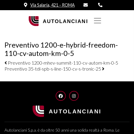
Via Salaria, 421 - ROMA
Preventivo 1200-e-hybrid-freedom-
110-cv-autom-km-0-5
Navigazione elementi
Preventivo 1200-mhev-summit-110-cv-autom-km-0-5
Preventivo 35-tdi-spb-s-line-150-cv-s-tronic-25
FACEBOOK
INSTAGRAM
Autolanciani S.p.a. è da oltre 50 anni una solida realtà a Roma. Le