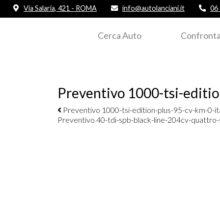
Via Salaria, 421 - ROMA
info@autolanciani.it
06
Cerca Auto
Confronta
Preventivo 1000-tsi-editio
Navigazione elementi
Preventivo 1000-tsi-edition-plus-95-cv-km-0-ita
Preventivo 40-tdi-spb-black-line-204cv-quattro-