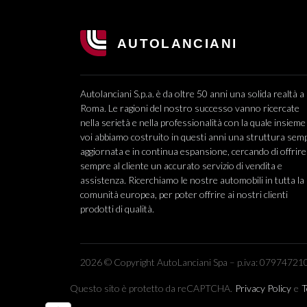
Autolanciani S.p.a. è da oltre 50 anni una solida realtà a
Roma. Le ragioni del nostro successo vanno ricercate
nella serietà e nella professionalità con la quale insieme
voi abbiamo costruito in questi anni una struttura sem
aggiornata e in continua espansione, cercando di offrire
sempre al cliente un accurato servizio di vendita e
assistenza. Ricerchiamo le nostre automobili in tutta la
comunità europea, per poter offrire ai nostri clienti
prodotti di qualità.
2026 © Copyright AutoLanciani Spa – p.iva: 079747210
Questo sito è protetto da reCAPTCHA.
Privacy Policy
e
T