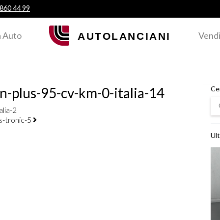
 860 44 99
 Auto
Vendi
n-plus-95-cv-km-0-italia-14
Ce
Ce
lia-2
s-tronic-5
Ult
Ved