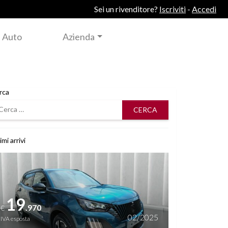
Sei un rivenditore?
Iscriviti
-
Accedi
 Auto
Azienda
rca
rca
imi arrivi
i dettagli
19
.970
€
02/2025
IVA esposta