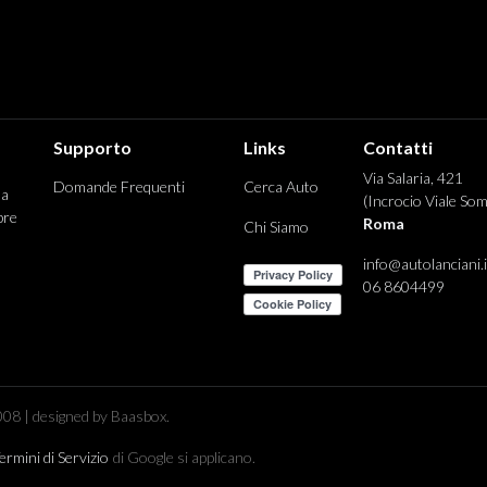
Supporto
Links
Contatti
Via Salaria, 421
Domande Frequenti
Cerca Auto
 a
(Incrocio Viale Som
pre
Roma
Chi Siamo
info@autolanciani.i
06 8604499
08 | designed by Baasbox.
ermini di Servizio
di Google si applicano.