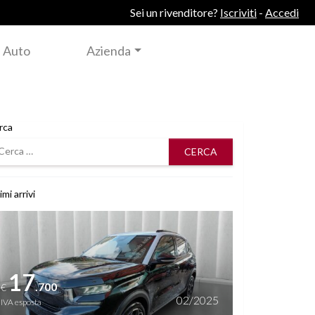
Sei un rivenditore?
Iscriviti
-
Accedi
 Auto
Azienda
rca
rca
imi arrivi
i dettagli
17
.700
€
02/2025
IVA esposta