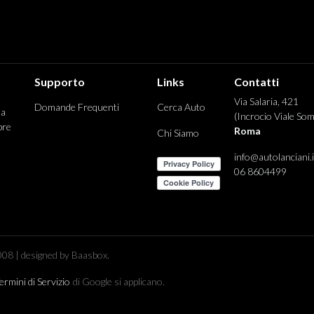
Supporto
Links
Contatti
Via Salaria, 421
Domande Frequenti
Cerca Auto
 a
(Incrocio Viale Som
pre
Roma
Chi Siamo
info@autolanciani.i
06 8604499
08 | designed by Baasbox.
ermini di Servizio
di Google si applicano.