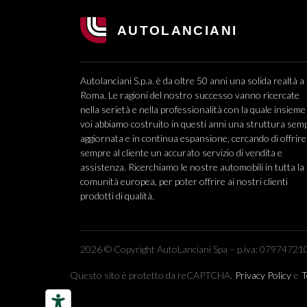
Autolanciani S.p.a. è da oltre 50 anni una solida realtà a
Roma. Le ragioni del nostro successo vanno ricercate
nella serietà e nella professionalità con la quale insieme
voi abbiamo costruito in questi anni una struttura sem
aggiornata e in continua espansione, cercando di offrire
sempre al cliente un accurato servizio di vendita e
assistenza. Ricerchiamo le nostre automobili in tutta la
comunità europea, per poter offrire ai nostri clienti
prodotti di qualità.
2026 © Copyright AutoLanciani Spa – p.iva: 079747210
Questo sito è protetto da reCAPTCHA.
Privacy Policy
e
T