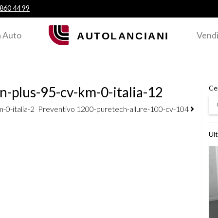
 860 44 99
 Auto
Vendi
n-plus-95-cv-km-0-italia-12
Ce
Ce
-0-italia-2
Preventivo 1200-puretech-allure-100-cv-104
Ult
Ved