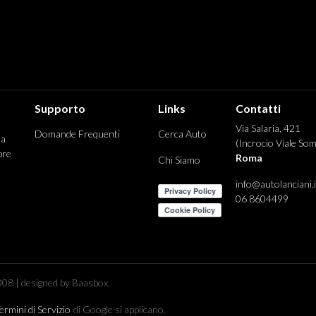
Supporto
Links
Contatti
Via Salaria, 421
Domande Frequenti
Cerca Auto
 a
(Incrocio Viale Som
pre
Roma
Chi Siamo
info@autolanciani.i
06 8604499
08 | designed by Baasbox.
ermini di Servizio
di Google si applicano.