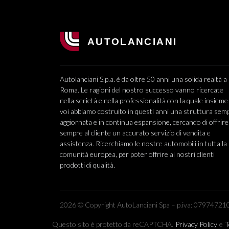
Autolanciani S.p.a. è da oltre 50 anni una solida realtà a
Roma. Le ragioni del nostro successo vanno ricercate
nella serietà e nella professionalità con la quale insieme
voi abbiamo costruito in questi anni una struttura sem
aggiornata e in continua espansione, cercando di offrire
sempre al cliente un accurato servizio di vendita e
assistenza. Ricerchiamo le nostre automobili in tutta la
comunità europea, per poter offrire ai nostri clienti
prodotti di qualità.
2026 © Copyright AutoLanciani Spa – p.iva: 079747210
Questo sito è protetto da reCAPTCHA.
Privacy Policy
e
T