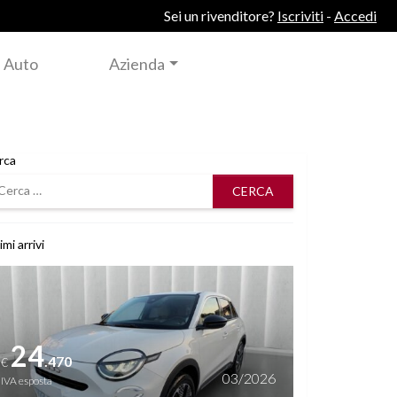
Sei un rivenditore?
Iscriviti
-
Accedi
 Auto
Azienda
rca
rca
imi arrivi
i dettagli
24
.470
€
03/2026
IVA esposta