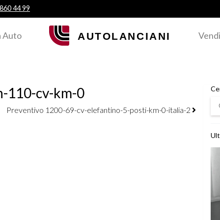
 860 44 99
 Auto
Vendi
n-110-cv-km-0
Ce
Ce
Preventivo 1200-69-cv-elefantino-5-posti-km-0-italia-2
Ult
Ved