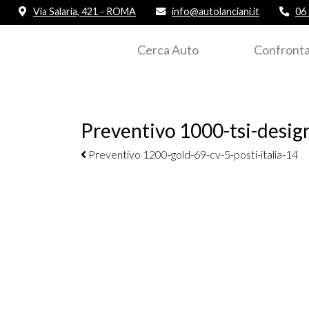
Via Salaria, 421 - ROMA
info@autolanciani.it
06
Cerca Auto
Confronta
Preventivo 1000-tsi-desig
Navigazione elementi
Preventivo 1200-gold-69-cv-5-posti-italia-14