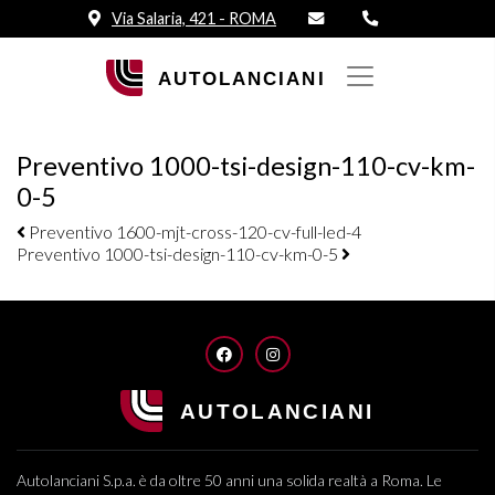
Via Salaria, 421 - ROMA
Preventivo 1000-tsi-design-110-cv-km-
0-5
Navigazione elementi
Preventivo 1600-mjt-cross-120-cv-full-led-4
Preventivo 1000-tsi-design-110-cv-km-0-5
FACEBOOK
INSTAGRAM
Autolanciani S.p.a. è da oltre 50 anni una solida realtà a Roma. Le