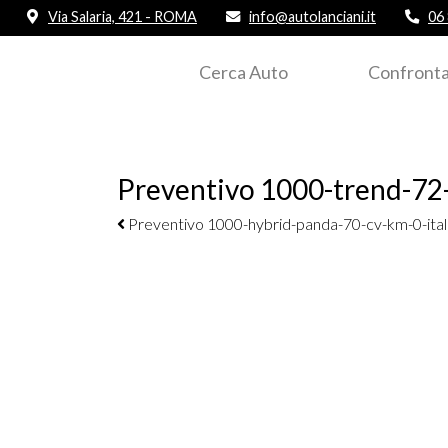
Via Salaria, 421 - ROMA
info@autolanciani.it
06
Cerca Auto
Confronta
Preventivo 1000-trend-72-c
Navigazione elementi
Preventivo 1000-hybrid-panda-70-cv-km-0-ital