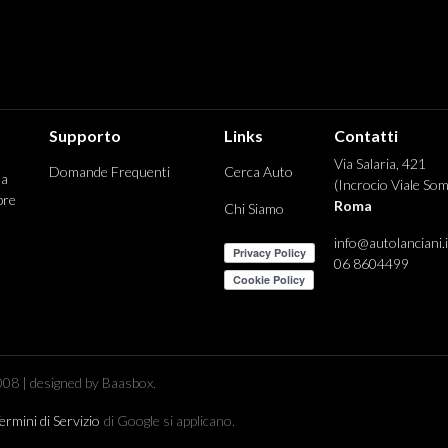
Supporto
Links
Contatti
Via Salaria, 421
Domande Frequenti
Cerca Auto
 a
(Incrocio Viale Som
pre
Roma
Chi Siamo
info@autolanciani.i
06 8604499
08 | designed by Baasbox.
ermini di Servizio
di Google si applicano.