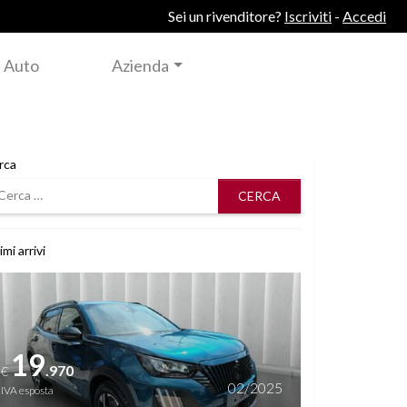
Sei un rivenditore?
Iscriviti
-
Accedi
 Auto
Azienda
rca
rca
imi arrivi
i dettagli
19
.970
€
02/2025
IVA esposta