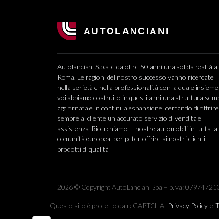
Autolanciani S.p.a. è da oltre 50 anni una solida realtà a
Roma. Le ragioni del nostro successo vanno ricercate
nella serietà e nella professionalità con la quale insieme
voi abbiamo costruito in questi anni una struttura sem
aggiornata e in continua espansione, cercando di offrire
sempre al cliente un accurato servizio di vendita e
assistenza. Ricerchiamo le nostre automobili in tutta la
comunità europea, per poter offrire ai nostri clienti
prodotti di qualità.
2026 © Copyright AutoLanciani Spa – p.iva: 079747210
Questo sito è protetto da reCAPTCHA.
Privacy Policy
e
T