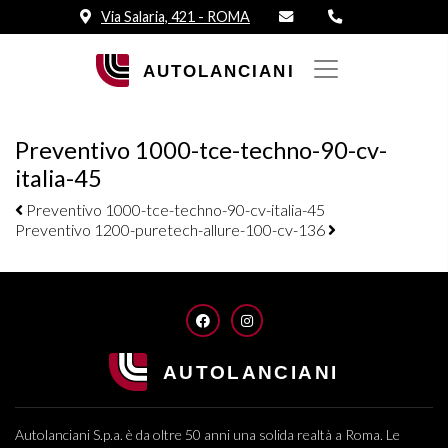
Via Salaria, 421 - ROMA
Preventivo 1000-tce-techno-90-cv-
italia-45
Navigazione elementi
Preventivo 1000-tce-techno-90-cv-italia-45
Preventivo 1200-puretech-allure-100-cv-136
FACEBOOK
INSTAGRAM
Autolanciani S.p.a. è da oltre 50 anni una solida realtà a Roma. Le