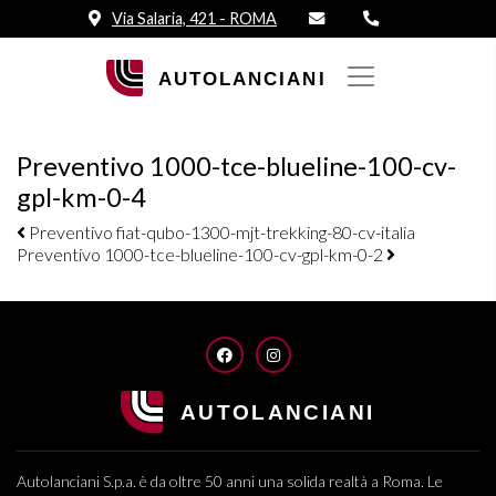
Via Salaria, 421 - ROMA
Preventivo 1000-tce-blueline-100-cv-
gpl-km-0-4
Navigazione elementi
Preventivo fiat-qubo-1300-mjt-trekking-80-cv-italia
Preventivo 1000-tce-blueline-100-cv-gpl-km-0-2
FACEBOOK
INSTAGRAM
Autolanciani S.p.a. è da oltre 50 anni una solida realtà a Roma. Le