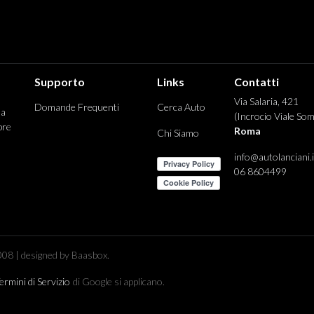
Supporto
Links
Contatti
Via Salaria, 421
Domande Frequenti
Cerca Auto
 a
(Incrocio Viale Som
pre
Roma
Chi Siamo
info@autolanciani.i
06 8604499
08 | designed by Baasbox.
ermini di Servizio
di Google si applicano.