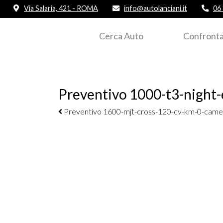
Via Salaria, 421 - ROMA
info@autolanciani.it
06
Cerca Auto
Confronta
Preventivo 1000-t3-night
Navigazione elementi
Preventivo 1600-mjt-cross-120-cv-km-0-came