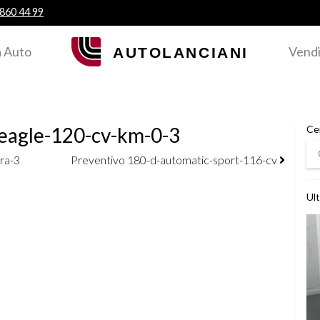
 860 44 99
 Auto
Vendi
-eagle-120-cv-km-0-3
Ce
Ce
ra-3
Preventivo 180-d-automatic-sport-116-cv
Ult
Ved