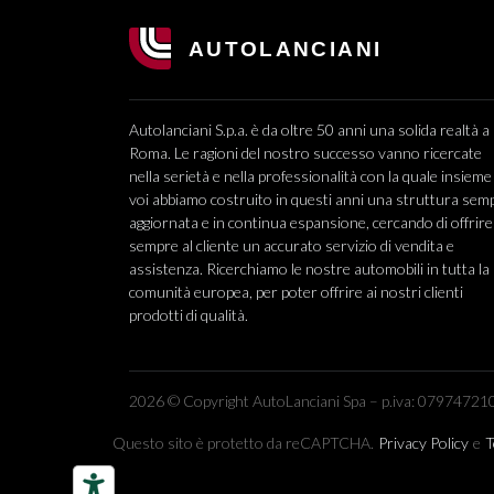
Autolanciani S.p.a. è da oltre 50 anni una solida realtà a
Roma. Le ragioni del nostro successo vanno ricercate
nella serietà e nella professionalità con la quale insieme
voi abbiamo costruito in questi anni una struttura sem
aggiornata e in continua espansione, cercando di offrire
sempre al cliente un accurato servizio di vendita e
assistenza. Ricerchiamo le nostre automobili in tutta la
comunità europea, per poter offrire ai nostri clienti
prodotti di qualità.
2026 © Copyright AutoLanciani Spa – p.iva: 079747210
Questo sito è protetto da reCAPTCHA.
Privacy Policy
e
T