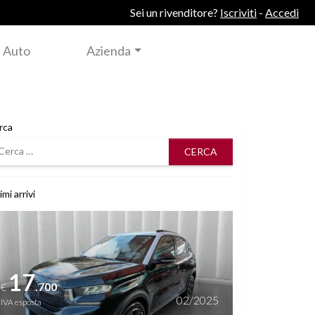
Sei un rivenditore?
Iscriviti
-
Accedi
 Auto
Azienda
rca
rca
imi arrivi
i dettagli
17
.700
€
02/2025
IVA esposta