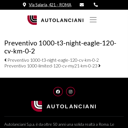
Via Salaria, 421 - ROMA
Preventivo 1000-t3-night-eagle-120-
cv-km-0-2
Navigazione elementi
Preventivo 1000-t3-night-eagle-120-cv-km-0-2
Preventivo 1000-limited-120-cv-my21-km-0-23
FACEBOOK
INSTAGRAM
Autolanciani S.p.a. è da oltre 50 anni una solida realtà a Roma. Le