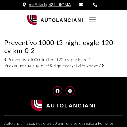
Via Salaria, 421 - ROMA
Preventivo 1000-t3-night-eagle-120-
cv-km-0-2
Navigazione elementi
Preventivo 1000-limited-120-cv-pack-led-2
Preventivo fiat-tipo-1400-t-jet-easy-120-cv-s-w-7
FACEBOOK
INSTAGRAM
Autolanciani S.p.a. è da oltre 50 anni una solida realtà a Roma. Le