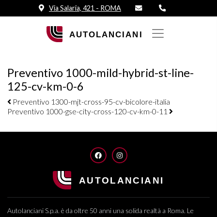
Via Salaria, 421 - ROMA
Preventivo 1000-mild-hybrid-st-line-
125-cv-km-0-6
Navigazione elementi
Preventivo 1300-mjt-cross-95-cv-bicolore-italia
Preventivo 1000-gse-city-cross-120-cv-km-0-11
FACEBOOK
INSTAGRAM
Autolanciani S.p.a. è da oltre 50 anni una solida realtà a Roma. Le