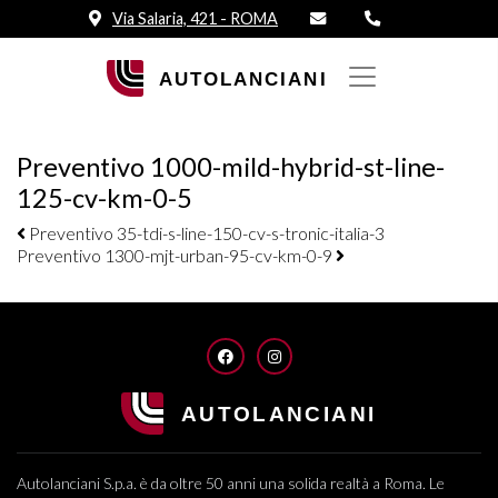
Via Salaria, 421 - ROMA
Preventivo 1000-mild-hybrid-st-line-
125-cv-km-0-5
Navigazione elementi
Preventivo 35-tdi-s-line-150-cv-s-tronic-italia-3
Preventivo 1300-mjt-urban-95-cv-km-0-9
FACEBOOK
INSTAGRAM
Autolanciani S.p.a. è da oltre 50 anni una solida realtà a Roma. Le