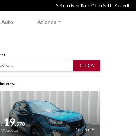
Sei un rivenditore?
Iscriviti
-
Accedi
 Auto
Azienda
rca
rca
imi arrivi
i dettagli
19
.970
€
02/2025
IVA esposta