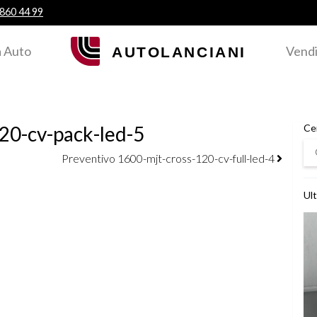
 860 44 99
 Auto
Vendi
20-cv-pack-led-5
Ce
Ce
Preventivo 1600-mjt-cross-120-cv-full-led-4
Ult
Ved