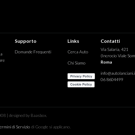
Supporto
Links
Contatti
Via Salaria, 421
Domande Frequenti
Cerca Auto
 a
(Incrocio Viale Som
pre
Roma
Chi Siamo
info@autolanciani.i
06 8604499
08 | designed by Baasbox.
ermini di Servizio
di Google si applicano.