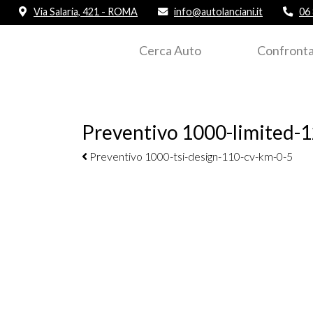
Via Salaria, 421 - ROMA
info@autolanciani.it
06
Cerca Auto
Confronta
Preventivo 1000-limited-1
Navigazione elementi
Preventivo 1000-tsi-design-110-cv-km-0-5