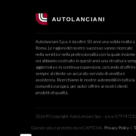
Autolanciani S.p.a. è da oltre 50 anni una solida realtà a
Roma. Le ragioni del nostro successo vanno ricercate
nella serietà e nella professionalità con la quale insieme
voi abbiamo costruito in questi anni una struttura sem
aggiornata e in continua espansione, cercando di offrire
sempre al cliente un accurato servizio di vendita e
assistenza. Ricerchiamo le nostre automobili in tutta la
comunità europea, per poter offrire ai nostri clienti
prodotti di qualità.
2026 © Copyright AutoLanciani Spa – p.iva: 079747210
Questo sito è protetto da reCAPTCHA.
Privacy Policy
e
T