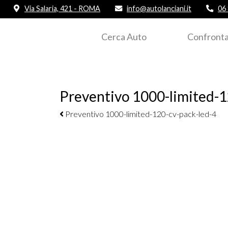
Via Salaria, 421 - ROMA
info@autolanciani.it
06
Cerca Auto
Confronta
Preventivo 1000-limited-1
Navigazione elementi
Preventivo 1000-limited-120-cv-pack-led-4