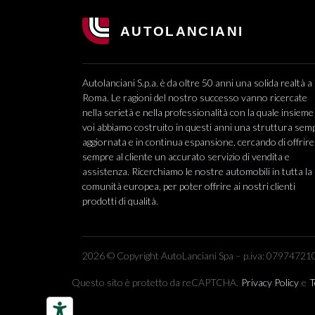
Autolanciani S.p.a. è da oltre 50 anni una solida realtà a
Roma. Le ragioni del nostro successo vanno ricercate
nella serietà e nella professionalità con la quale insieme
voi abbiamo costruito in questi anni una struttura sem
aggiornata e in continua espansione, cercando di offrire
sempre al cliente un accurato servizio di vendita e
assistenza. Ricerchiamo le nostre automobili in tutta la
comunità europea, per poter offrire ai nostri clienti
prodotti di qualità.
2026 © Copyright AutoLanciani Spa – p.iva: 079747210
Questo sito è protetto da reCAPTCHA.
Privacy Policy
e
T