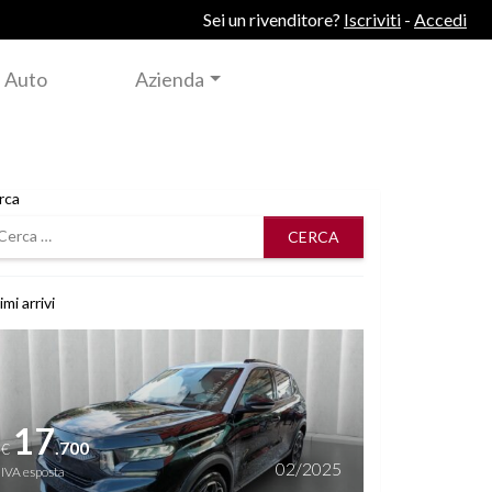
Sei un rivenditore?
Iscriviti
-
Accedi
 Auto
Azienda
rca
rca
imi arrivi
i dettagli
17
.700
€
02/2025
IVA esposta