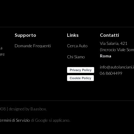
Supporto
Links
Contatti
Via Salaria, 421
Domande Frequenti
Cerca Auto
 a
(Incrocio Viale Som
pre
Roma
Chi Siamo
info@autolanciani.i
06 8604499
08 | designed by Baasbox.
ermini di Servizio
di Google si applicano.