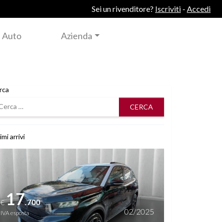
Sei un rivenditore?
Iscriviti
-
Accedi
 Auto
Azienda
rca
rca
imi arrivi
i dettagli
17
.700
€
02/2025
IVA esposta