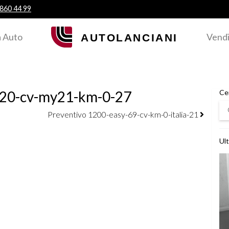
 860 44 99
 Auto
Vendi
120-cv-my21-km-0-27
Ce
Ce
Preventivo 1200-easy-69-cv-km-0-italia-21
Ult
Ved