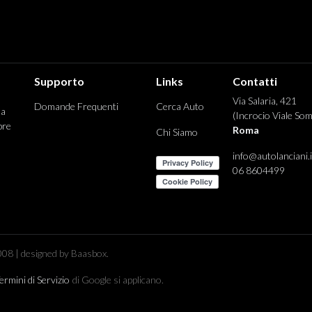
Supporto
Links
Contatti
Via Salaria, 421
Domande Frequenti
Cerca Auto
 a
(Incrocio Viale Som
pre
Roma
Chi Siamo
info@autolanciani.i
06 8604499
08 | designed by Baasbox.
ermini di Servizio
di Google si applicano.