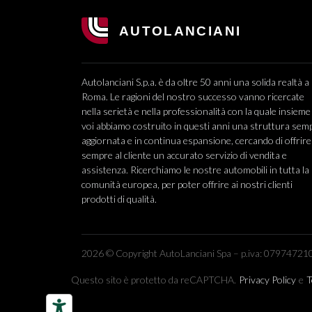
Autolanciani S.p.a. è da oltre 50 anni una solida realtà a
Roma. Le ragioni del nostro successo vanno ricercate
nella serietà e nella professionalità con la quale insieme
voi abbiamo costruito in questi anni una struttura sem
aggiornata e in continua espansione, cercando di offrire
sempre al cliente un accurato servizio di vendita e
assistenza. Ricerchiamo le nostre automobili in tutta la
comunità europea, per poter offrire ai nostri clienti
prodotti di qualità.
2026 © Copyright AutoLanciani Spa – p.iva: 079747210
Questo sito è protetto da reCAPTCHA.
Privacy Policy
e
T