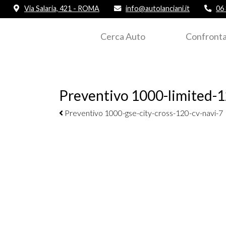
Via Salaria, 421 - ROMA
info@autolanciani.it
06
Cerca Auto
Confronta
Preventivo 1000-limited-
Navigazione elementi
Preventivo 1000-gse-city-cross-120-cv-navi-7