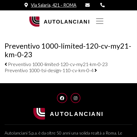
Via Salaria, 421 - ROMA
Preventivo 1000-limited-120-cv-my21-
km-0-23
Navigazione elementi
Preventivo 1000-limited-120-cv-my21-km-0-23
Preventivo 1000-tsi-design-110-cv-km-0-4
FACEBOOK
INSTAGRAM
Autolanciani S.p.a. è da oltre 50 anni una solida realtà a Roma. Le