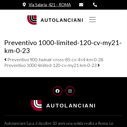
Via Salaria, 421 - ROMA
Preventivo 1000-limited-120-cv-my21-
km-0-23
Navigazione elementi
Preventivo 900-twinair-cross-85-cv-4×4-km-0-28
Preventivo 1000-limited-120-cv-my21-km-0-23
FACEBOOK
INSTAGRAM
Autolanciani S.p.a. è da oltre 50 anni una solida realtà a Roma. Le