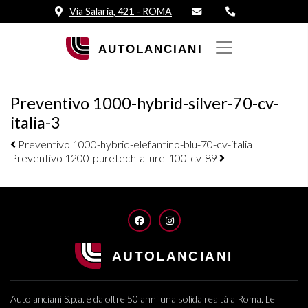
Via Salaria, 421 - ROMA
Preventivo 1000-hybrid-silver-70-cv-
italia-3
Navigazione elementi
Preventivo 1000-hybrid-elefantino-blu-70-cv-italia
Preventivo 1200-puretech-allure-100-cv-89
FACEBOOK
INSTAGRAM
Autolanciani S.p.a. è da oltre 50 anni una solida realtà a Roma. Le