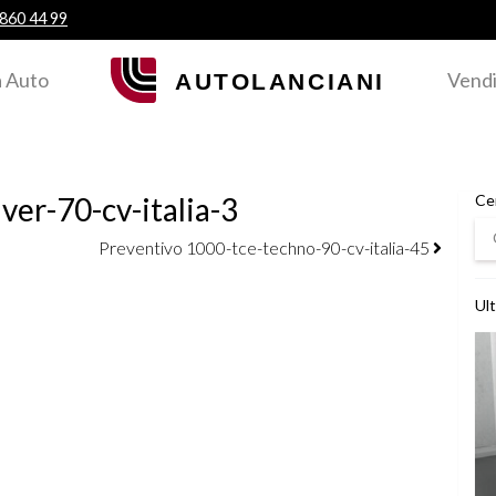
 860 44 99
 Auto
Vendi
ver-70-cv-italia-3
Ce
Ce
Preventivo 1000-tce-techno-90-cv-italia-45
Ult
Ved