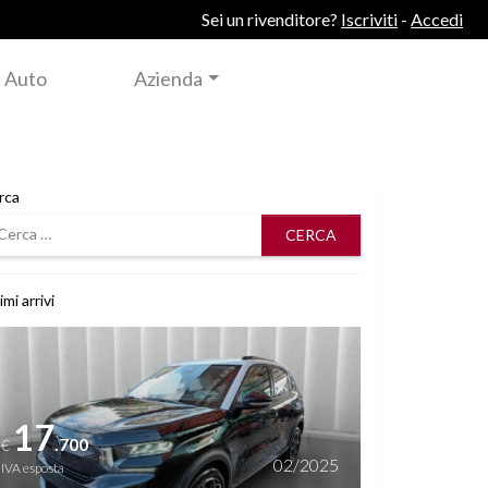
Sei un rivenditore?
Iscriviti
-
Accedi
 Auto
Azienda
rca
rca
imi arrivi
i dettagli
17
.700
€
02/2025
IVA esposta