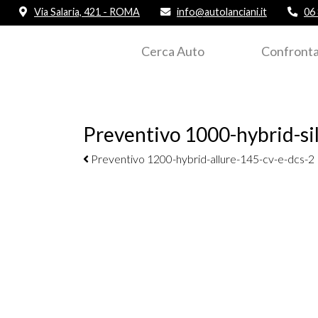
Via Salaria, 421 - ROMA
info@autolanciani.it
06
Cerca Auto
Confronta
Preventivo 1000-hybrid-sil
Navigazione elementi
Preventivo 1200-hybrid-allure-145-cv-e-dcs-2