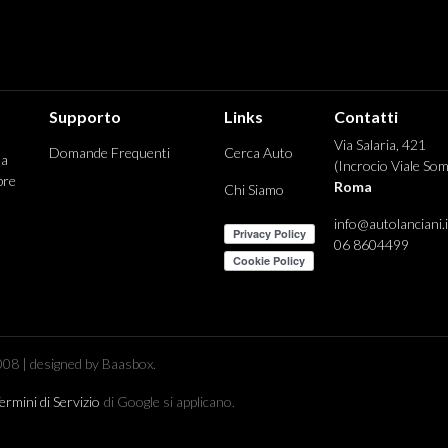
Supporto
Links
Contatti
Via Salaria, 421
Domande Frequenti
Cerca Auto
 a
(Incrocio Viale Som
pre
Roma
Chi Siamo
info@autolanciani.i
06 8604499
08 | designed by Baasbox.
ermini di Servizio
di Google si applicano.