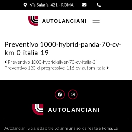
Via Salaria, 421 - ROMA
Preventivo 1000-hybrid-panda-70-cv-
km-0-italia-19
Navigazione elementi
Preventivo 1000-hybrid-silver-70-cv-italia-3
Preventivo 180-d-progressive-116-cv-autom-italia
FACEBOOK
INSTAGRAM
Autolanciani S.p.a. è da oltre 50 anni una solida realtà a Roma. Le