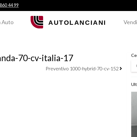
 860 44 99
 Auto
Vendi
nda-70-cv-italia-17
Ce
Ce
Preventivo 1000-hybrid-70-cv-152
Ult
Ved