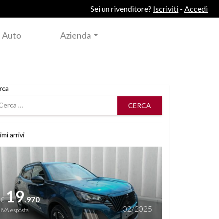
Sei un rivenditore?
Iscriviti
-
Accedi
 Auto
Azienda
rca
rca
imi arrivi
i dettagli
19
.970
€
02/2025
IVA esposta