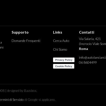
Supporto
Links
Contatti
Via Salaria, 421
Domande Frequenti
Cerca Auto
 a
(Incrocio Viale Som
pre
Roma
Chi Siamo
info@autolanciani.i
06 8604499
08 | designed by Baasbox.
ermini di Servizio
di Google si applicano.