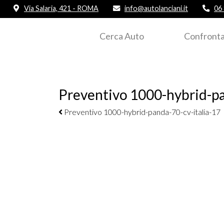
Via Salaria, 421 - ROMA
info@autolanciani.it
06
Cerca Auto
Confronta
Preventivo 1000-hybrid-pa
Navigazione elementi
Preventivo 1000-hybrid-panda-70-cv-italia-17