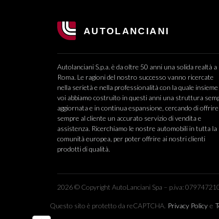
Autolanciani S.p.a. è da oltre 50 anni una solida realtà a
Roma. Le ragioni del nostro successo vanno ricercate
nella serietà e nella professionalità con la quale insieme
voi abbiamo costruito in questi anni una struttura sem
aggiornata e in continua espansione, cercando di offrire
sempre al cliente un accurato servizio di vendita e
assistenza. Ricerchiamo le nostre automobili in tutta la
comunità europea, per poter offrire ai nostri clienti
prodotti di qualità.
2026 © Copyright AutoLanciani Spa – p.iva: 079747210
Questo sito è protetto da reCAPTCHA.
Privacy Policy
e
T