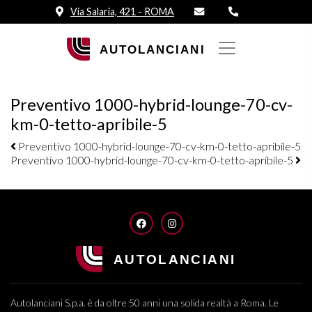
Via Salaria, 421 - ROMA
Preventivo 1000-hybrid-lounge-70-cv-
km-0-tetto-apribile-5
Navigazione elementi
Preventivo 1000-hybrid-lounge-70-cv-km-0-tetto-apribile-5
Preventivo 1000-hybrid-lounge-70-cv-km-0-tetto-apribile-5
FACEBOOK
INSTAGRAM
Autolanciani S.p.a. è da oltre 50 anni una solida realtà a Roma. Le