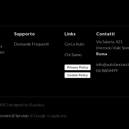
Supporto
Links
Contatti
Via Salaria, 421
Domande Frequenti
Cerca Auto
 a
(Incrocio Viale Som
pre
Roma
Chi Siamo
info@autolanciani.i
06 8604499
08 | designed by Baasbox.
ermini di Servizio
di Google si applicano.