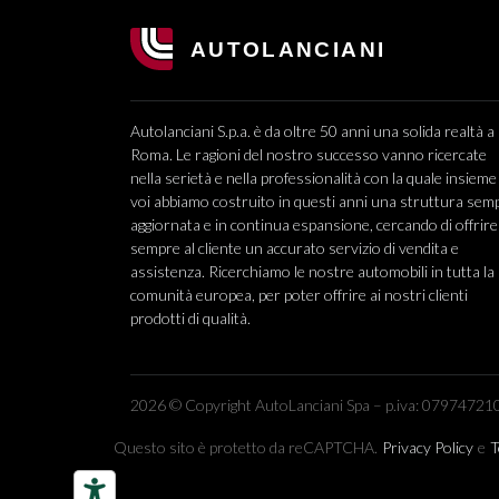
Autolanciani S.p.a. è da oltre 50 anni una solida realtà a
Roma. Le ragioni del nostro successo vanno ricercate
nella serietà e nella professionalità con la quale insieme
voi abbiamo costruito in questi anni una struttura sem
aggiornata e in continua espansione, cercando di offrire
sempre al cliente un accurato servizio di vendita e
assistenza. Ricerchiamo le nostre automobili in tutta la
comunità europea, per poter offrire ai nostri clienti
prodotti di qualità.
2026 © Copyright AutoLanciani Spa – p.iva: 079747210
Questo sito è protetto da reCAPTCHA.
Privacy Policy
e
T