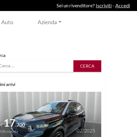
Sei un rivenditore?
Iscriviti
-
Accedi
 Auto
Azienda
rca
rca
imi arrivi
i dettagli
17
.700
€
02/2025
IVA esposta