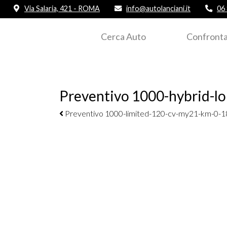
Via Salaria, 421 - ROMA
info@autolanciani.it
06
Cerca Auto
Confronta
Preventivo 1000-hybrid-l
Navigazione elementi
Preventivo 1000-limited-120-cv-my21-km-0-1