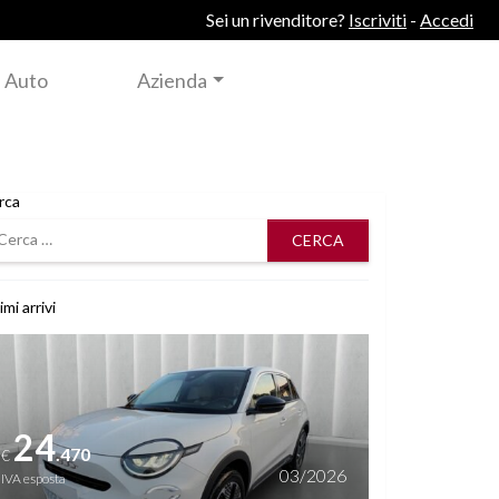
Sei un rivenditore?
Iscriviti
-
Accedi
 Auto
Azienda
rca
rca
imi arrivi
i dettagli
24
.470
€
03/2026
IVA esposta