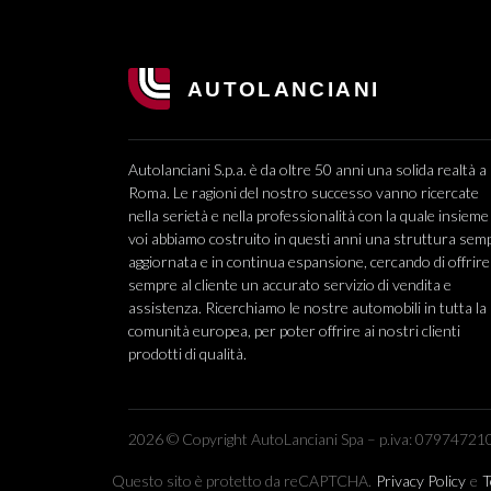
Autolanciani S.p.a. è da oltre 50 anni una solida realtà a
Roma. Le ragioni del nostro successo vanno ricercate
nella serietà e nella professionalità con la quale insieme
voi abbiamo costruito in questi anni una struttura sem
aggiornata e in continua espansione, cercando di offrire
sempre al cliente un accurato servizio di vendita e
assistenza. Ricerchiamo le nostre automobili in tutta la
comunità europea, per poter offrire ai nostri clienti
prodotti di qualità.
2026 © Copyright AutoLanciani Spa – p.iva: 079747210
Questo sito è protetto da reCAPTCHA.
Privacy Policy
e
T