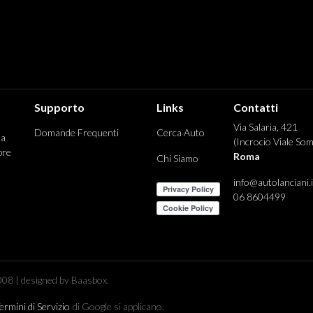
Supporto
Links
Contatti
Via Salaria, 421
Domande Frequenti
Cerca Auto
 a
(Incrocio Viale Som
pre
Roma
Chi Siamo
info@autolanciani.i
06 8604499
08 | designed by Baasbox.
ermini di Servizio
di Google si applicano.