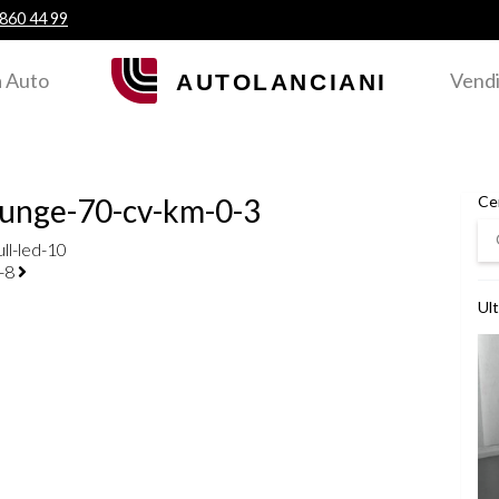
 860 44 99
 Auto
Vendi
ounge-70-cv-km-0-3
Ce
Ce
ll-led-10
0-8
Ult
Ved