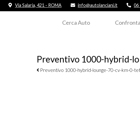
Via Salaria, 421 - ROMA
info@autolanciani.it
06
Cerca Auto
Confronta
Preventivo 1000-hybrid-l
Navigazione elementi
Preventivo 1000-hybrid-lounge-70-cv-km-0-tett