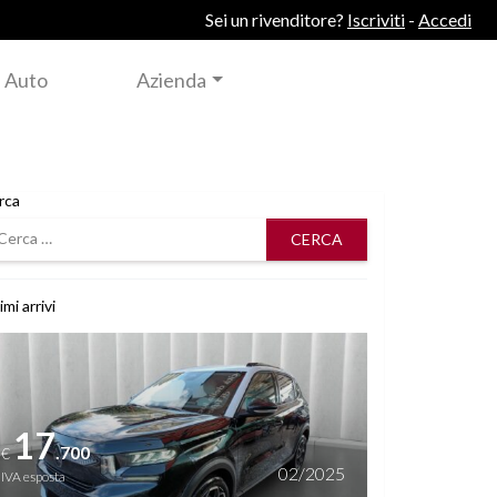
Sei un rivenditore?
Iscriviti
-
Accedi
 Auto
Azienda
rca
rca
imi arrivi
i dettagli
17
.700
€
02/2025
IVA esposta