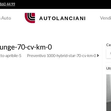
 860 44 99
 Auto
Vendi
ounge-70-cv-km-0
Ce
Ce
o-apribile-5
Preventivo 1000-hybrid-star-70-cv-km-0
Ult
Ved