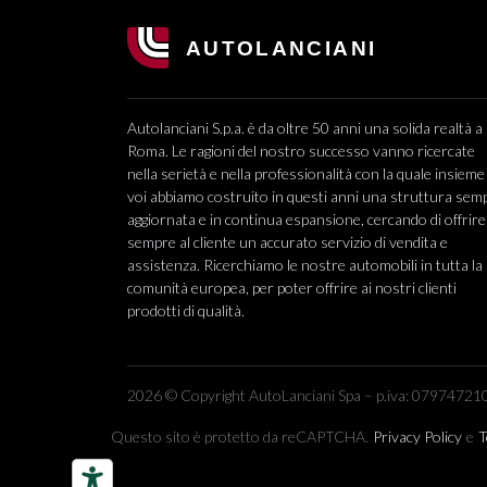
Autolanciani S.p.a. è da oltre 50 anni una solida realtà a
Roma. Le ragioni del nostro successo vanno ricercate
nella serietà e nella professionalità con la quale insieme
voi abbiamo costruito in questi anni una struttura sem
aggiornata e in continua espansione, cercando di offrire
sempre al cliente un accurato servizio di vendita e
assistenza. Ricerchiamo le nostre automobili in tutta la
comunità europea, per poter offrire ai nostri clienti
prodotti di qualità.
2026 © Copyright AutoLanciani Spa – p.iva: 079747210
Questo sito è protetto da reCAPTCHA.
Privacy Policy
e
T