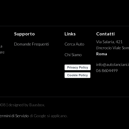
Supporto
Links
Contatti
Via Salaria, 421
Domande Frequenti
Cerca Auto
 a
(Incrocio Viale Som
pre
Roma
Chi Siamo
info@autolanciani.i
06 8604499
08 | designed by Baasbox.
ermini di Servizio
di Google si applicano.