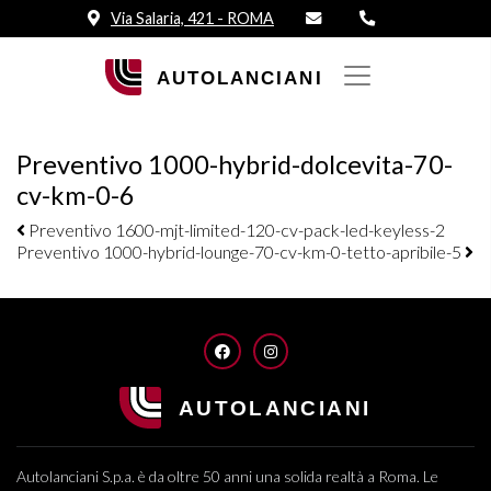
Via Salaria, 421 - ROMA
Preventivo 1000-hybrid-dolcevita-70-
cv-km-0-6
Navigazione elementi
Preventivo 1600-mjt-limited-120-cv-pack-led-keyless-2
Preventivo 1000-hybrid-lounge-70-cv-km-0-tetto-apribile-5
FACEBOOK
INSTAGRAM
Autolanciani S.p.a. è da oltre 50 anni una solida realtà a Roma. Le