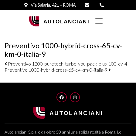
Via Salaria, 421 - ROMA
Preventivo 1000-hybrid-cross-65-cv-
km-0-italia-9
Navigazione elementi
Preventivo 1200-puretech-turbo-you-pack-plus-100-cv-4
Preventivo 1000-hybrid-cross-65-cv-km-0-italia-9
FACEBOOK
INSTAGRAM
Autolanciani S.p.a. è da oltre 50 anni una solida realtà a Roma. Le