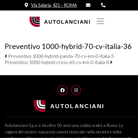
Via Salaria, 421 - ROMA
Preventivo 1000-hybrid-70-cv-italia-36
Navigazione elementi
Preventivo 1000-hybrid-panda-70-cv-km-0-italia-5
Preventivo 1000-hybrid-cross-65-cv-km-0-italia-8
FACEBOOK
INSTAGRAM
Autolanciani S.p.a. è da oltre 50 anni una solida realtà a Roma. Le
ragioni del nostro successo vanno ricercate nella serietà e nella