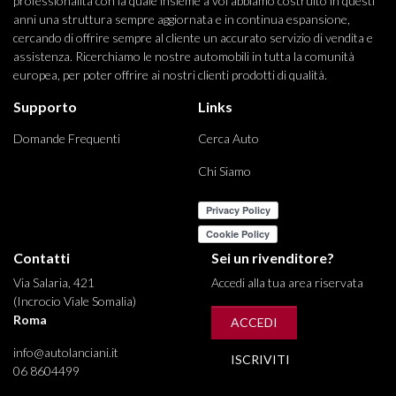
professionalità con la quale insieme a voi abbiamo costruito in questi
anni una struttura sempre aggiornata e in continua espansione,
cercando di offrire sempre al cliente un accurato servizio di vendita e
assistenza. Ricerchiamo le nostre automobili in tutta la comunità
europea, per poter offrire ai nostri clienti prodotti di qualità.
Supporto
Links
Domande Frequenti
Cerca Auto
Chi Siamo
Contatti
Sei un rivenditore?
Via Salaria, 421
Accedi alla tua area riservata
(Incrocio Viale Somalia)
Roma
ACCEDI
info@autolanciani.it
ISCRIVITI
06 8604499