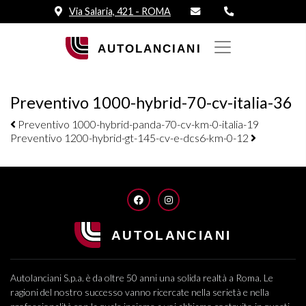
Via Salaria, 421 - ROMA
Preventivo 1000-hybrid-70-cv-italia-36
Navigazione elementi
Preventivo 1000-hybrid-panda-70-cv-km-0-italia-19
Preventivo 1200-hybrid-gt-145-cv-e-dcs6-km-0-12
FACEBOOK
INSTAGRAM
Autolanciani S.p.a. è da oltre 50 anni una solida realtà a Roma. Le
ragioni del nostro successo vanno ricercate nella serietà e nella