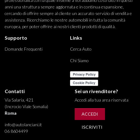
professionalità con la quale insieme a voi abbiamo costruito in questi
anni una struttura sempre aggiornata e in continua espansione,
cercando di offrire sempre al cliente un accurato servizio di vendita e
assistenza. Ricerchiamo le nostre automobili in tutta la comunità
europea, per poter offrire ai nostri clienti prodotti di qualità.
Supporto
Links
Domande Frequenti
Cerca Auto
Chi Siamo
Contatti
Sei un rivenditore?
Via Salaria, 421
Accedi alla tua area riservata
(Incrocio Viale Somalia)
Roma
ACCEDI
info@autolanciani.it
ISCRIVITI
06 8604499