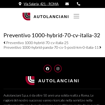
Via Salaria, 421 - ROMA
Preventivo 1000-hybrid-70-cv-italia-32
Navigazione elementi
Preventivo 1000-hybrid-70-cv-italia-25
Preventivo 1000-hybrid-panda-70-cv-5-posti-km-0-italia-11
FACEBOOK
INSTAGRAM
Autolanciani S.p.a. è da oltre 50 anni una solida realtà a Roma. Le
ragioni del nostro successo vanno ricercate nella serietà e nella