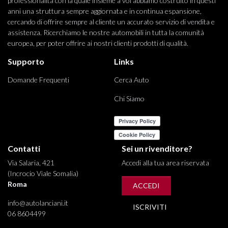
professionalità con la quale insieme a voi abbiamo costruito in questi
anni una struttura sempre aggiornata e in continua espansione,
cercando di offrire sempre al cliente un accurato servizio di vendita e
assistenza. Ricerchiamo le nostre automobili in tutta la comunità
europea, per poter offrire ai nostri clienti prodotti di qualità.
Supporto
Links
Domande Frequenti
Cerca Auto
Chi Siamo
Contatti
Sei un rivenditore?
Via Salaria, 421
Accedi alla tua area riservata
(Incrocio Viale Somalia)
Roma
ACCEDI
info@autolanciani.it
ISCRIVITI
06 8604499