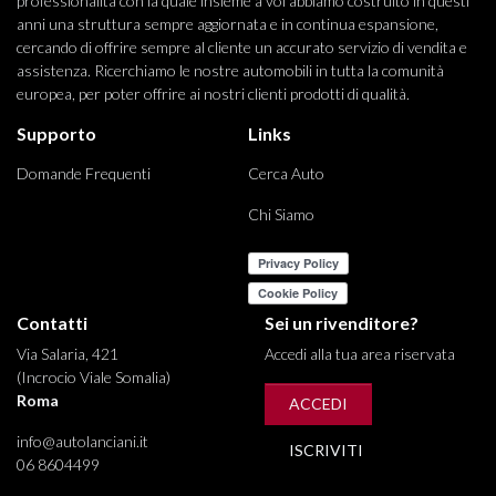
professionalità con la quale insieme a voi abbiamo costruito in questi
anni una struttura sempre aggiornata e in continua espansione,
cercando di offrire sempre al cliente un accurato servizio di vendita e
assistenza. Ricerchiamo le nostre automobili in tutta la comunità
europea, per poter offrire ai nostri clienti prodotti di qualità.
Supporto
Links
Domande Frequenti
Cerca Auto
Chi Siamo
Contatti
Sei un rivenditore?
Via Salaria, 421
Accedi alla tua area riservata
(Incrocio Viale Somalia)
Roma
ACCEDI
info@autolanciani.it
ISCRIVITI
06 8604499