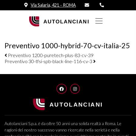
Via Salaria, 421 - ROMA
Preventivo 1000-hybrid-70-cv-italia-25
Navigazione elementi
Preventivo 1200-puretech-plus-83-cv-39
Preventivo 30-tfsi-spb-black-line-116-cv-3
FACEBOOK
INSTAGRAM
Autolanciani S.p.a. è da oltre 50 anni una solida realtà a Roma. Le
ragioni del nostro successo vanno ricercate nella serietà e nella