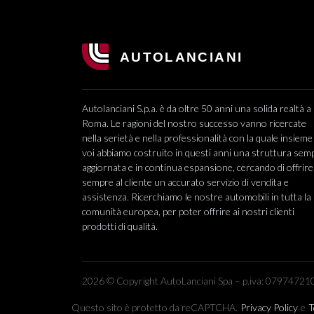
Autolanciani S.p.a. è da oltre 50 anni una solida realtà a
Roma. Le ragioni del nostro successo vanno ricercate
nella serietà e nella professionalità con la quale insieme
voi abbiamo costruito in questi anni una struttura sem
aggiornata e in continua espansione, cercando di offrire
sempre al cliente un accurato servizio di vendita e
assistenza. Ricerchiamo le nostre automobili in tutta la
comunità europea, per poter offrire ai nostri clienti
prodotti di qualità.
2026 © Copyright AutoLanciani Spa – p.iva: 079747210
Questo sito è protetto da reCAPTCHA.
Privacy Policy
e
T