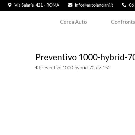
Via Salaria, 421 - ROMA
info@autolanciani.it
06
Cerca Auto
Confronta
Preventivo 1000-hybrid-7
Navigazione elementi
Preventivo 1000-hybrid-70-cv-152