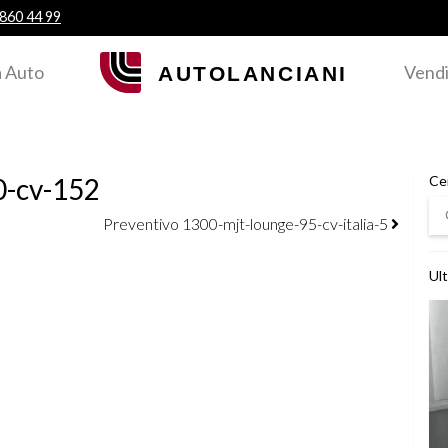
 860 44 99
 Auto
Vendi
0-cv-152
Ce
Ce
Preventivo 1300-mjt-lounge-95-cv-italia-5
Ult
Ved