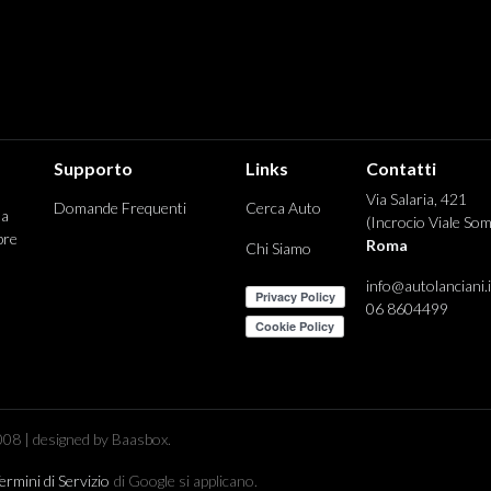
Supporto
Links
Contatti
Via Salaria, 421
Domande Frequenti
Cerca Auto
 a
(Incrocio Viale Som
pre
Roma
Chi Siamo
info@autolanciani.i
06 8604499
08 | designed by Baasbox.
ermini di Servizio
di Google si applicano.