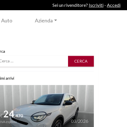
Sei un rivenditore?
Iscriviti
-
Accedi
 Auto
Azienda
rca
rca
imi arrivi
i dettagli
24
.470
€
03/2026
IVA esposta