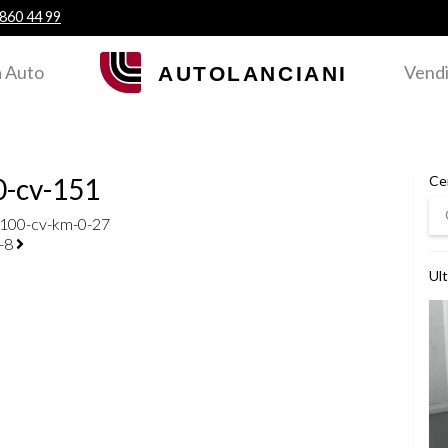
 860 44 99
 Auto
Vendi
0-cv-151
Ce
Ce
-100-cv-km-0-27
a-8
Ult
Ved