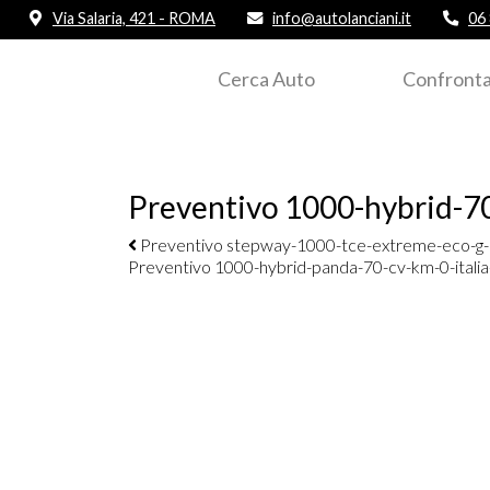
Via Salaria, 421 - ROMA
info@autolanciani.it
06
Cerca Auto
Confronta
Preventivo 1000-hybrid-7
Navigazione elementi
Preventivo stepway-1000-tce-extreme-eco-g
Preventivo 1000-hybrid-panda-70-cv-km-0-itali