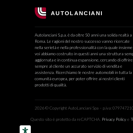
Autolanciani S.p.a. è da oltre 50 anni una solida realtà a
Roma. Le ragioni del nostro successo vanno ricercate
nella serietà e nella professionalità con la quale insieme
voi abbiamo costruito in questi anni una struttura sem
aggiornata e in continua espansione, cercando di offrire
sempre al cliente un accurato servizio di vendita e
assistenza. Ricerchiamo le nostre automobili in tutta la
comunità europea, per poter offrire ai nostri clienti
prodotti di qualità.
2026 © Copyright AutoLanciani Spa – p.iva: 079747210
Questo sito è protetto da reCAPTCHA.
Privacy Policy
e
T