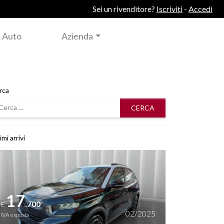
Sei un rivenditore?
Iscriviti
-
Accedi
 Auto
Azienda
rca
rca
imi arrivi
i dettagli
17
.700
€
02/2025
IVA esposta