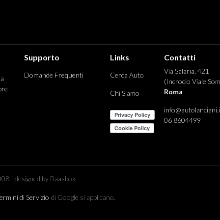
Supporto
Links
Contatti
Via Salaria, 421
Domande Frequenti
Cerca Auto
 a
(Incrocio Viale Som
pre
Roma
Chi Siamo
info@autolanciani.i
06 8604499
08 | designed by Baasbox.
ermini di Servizio
di Google si applicano.