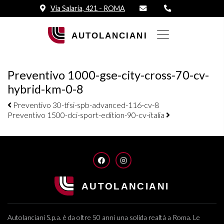
Via Salaria, 421 - ROMA
Preventivo 1000-gse-city-cross-70-cv-
hybrid-km-0-8
Navigazione elementi
Preventivo 30-tfsi-spb-advanced-116-cv-8
Preventivo 1500-dci-sport-edition-90-cv-italia
FACEBOOK
INSTAGRAM
Autolanciani S.p.a. è da oltre 50 anni una solida realtà a Roma. Le