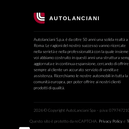
Autolanciani S.p.a. è da oltre 50 anni una solida realtà a
Roma. Le ragioni del nostro successo vanno ricercate
nella serietà e nella professionalità con la quale insieme
voi abbiamo costruito in questi anni una struttura sem
aggiornata e in continua espansione, cercando di offrire
sempre al cliente un accurato servizio di vendita e
assistenza. Ricerchiamo le nostre automobili in tutta la
comunità europea, per poter offrire ai nostri clienti
prodotti di qualità.
2026 © Copyright AutoLanciani Spa – p.iva: 079747210
Questo sito è protetto da reCAPTCHA.
Privacy Policy
e
T