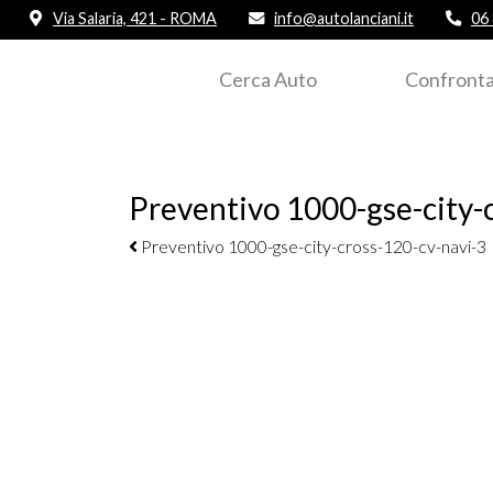
Via Salaria, 421 - ROMA
info@autolanciani.it
06
Cerca Auto
Confronta
Preventivo 1000-gse-city-
Navigazione elementi
Preventivo 1000-gse-city-cross-120-cv-navi-3