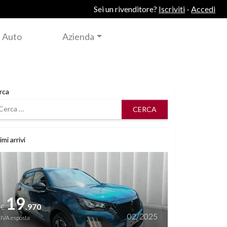
Sei un rivenditore?
Iscriviti
-
Accedi
 Auto
Azienda
rca
rca
imi arrivi
i dettagli
19
.970
€
02/2025
IVA esposta