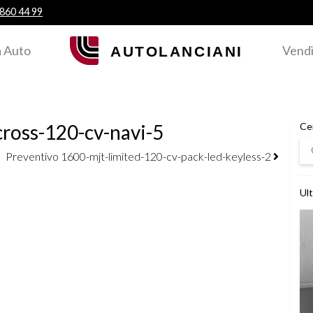
 860 44 99
 Auto
Vendi
cross-120-cv-navi-5
Ce
Ce
Preventivo 1600-mjt-limited-120-cv-pack-led-keyless-2
Ult
Ved