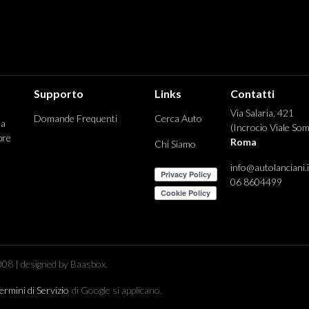
Supporto
Links
Contatti
Via Salaria, 421
Domande Frequenti
Cerca Auto
 a
(Incrocio Viale Som
pre
Roma
Chi Siamo
info@autolanciani.i
06 8604499
08 | designed by Baasbox.
ermini di Servizio
di Google si applicano.