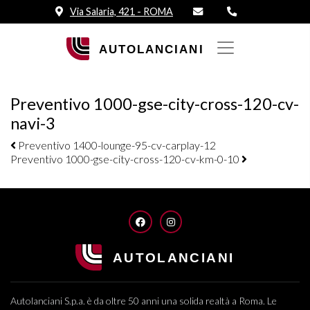
Via Salaria, 421 - ROMA
Preventivo 1000-gse-city-cross-120-cv-
navi-3
Navigazione elementi
Preventivo 1400-lounge-95-cv-carplay-12
Preventivo 1000-gse-city-cross-120-cv-km-0-10
FACEBOOK
INSTAGRAM
Autolanciani S.p.a. è da oltre 50 anni una solida realtà a Roma. Le