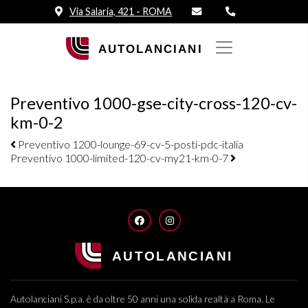
Via Salaria, 421 - ROMA
Preventivo 1000-gse-city-cross-120-cv-
km-0-2
Navigazione elementi
Preventivo 1200-lounge-69-cv-5-posti-pdc-italia
Preventivo 1000-limited-120-cv-my21-km-0-7
FACEBOOK
INSTAGRAM
Autolanciani S.p.a. è da oltre 50 anni una solida realtà a Roma. Le