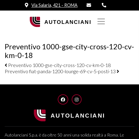
Via Salaria, 421 - ROMA
Preventivo 1000-gse-city-cross-120-cv-
km-0-18
Navigazione elementi
Preventivo 1000-gse-city-cross-120-cv-km-0-18
Preventivo fiat-panda-1200-lounge-69-cv-5-posti-13
FACEBOOK
INSTAGRAM
Autolanciani S.p.a. è da oltre 50 anni una solida realtà a Roma. Le