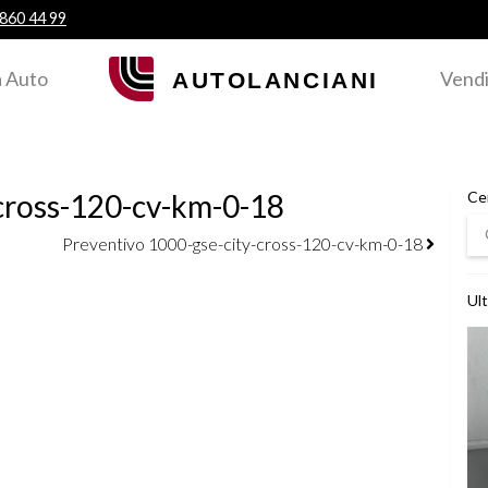
 860 44 99
 Auto
Vendi
cross-120-cv-km-0-18
Ce
Ce
Preventivo 1000-gse-city-cross-120-cv-km-0-18
Ult
Ved