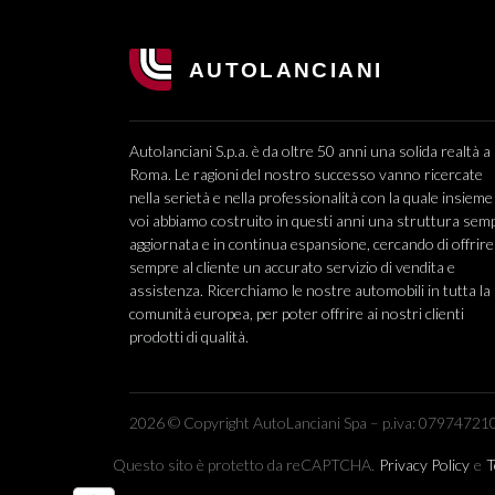
Autolanciani S.p.a. è da oltre 50 anni una solida realtà a
Roma. Le ragioni del nostro successo vanno ricercate
nella serietà e nella professionalità con la quale insieme
voi abbiamo costruito in questi anni una struttura sem
aggiornata e in continua espansione, cercando di offrire
sempre al cliente un accurato servizio di vendita e
assistenza. Ricerchiamo le nostre automobili in tutta la
comunità europea, per poter offrire ai nostri clienti
prodotti di qualità.
2026 © Copyright AutoLanciani Spa – p.iva: 079747210
Questo sito è protetto da reCAPTCHA.
Privacy Policy
e
T