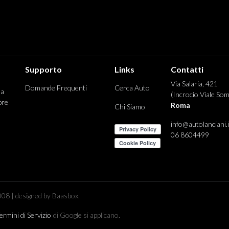
Supporto
Links
Contatti
Via Salaria, 421
Domande Frequenti
Cerca Auto
 a
(Incrocio Viale Som
pre
Roma
Chi Siamo
info@autolanciani.i
06 8604499
08 | designed by Baasbox.
ermini di Servizio
di Google si applicano.