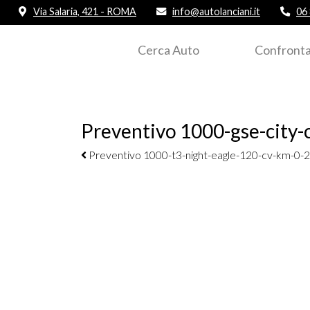
Via Salaria, 421 - ROMA
info@autolanciani.it
06
Cerca Auto
Confronta
Preventivo 1000-gse-city-
Navigazione elementi
Preventivo 1000-t3-night-eagle-120-cv-km-0-2