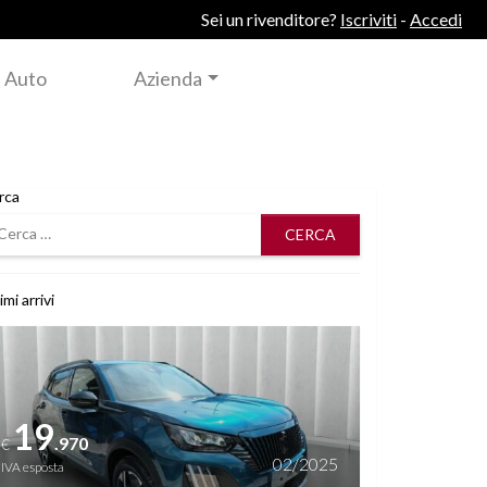
Sei un rivenditore?
Iscriviti
-
Accedi
 Auto
Azienda
rca
rca
imi arrivi
i dettagli
19
.970
€
02/2025
IVA esposta