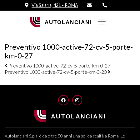
Via Salaria, 421 - ROMA
Preventivo 1000-active-72-cv-5-porte-
km-0-27
Navigazione elementi
Preventivo 1000-active-72-cv-5-porte-km-0-27
Preventivo 1000-active-72-cv-5-porte-km-0-20
FACEBOOK
INSTAGRAM
Autolanciani S.p.a. è da oltre 50 anni una solida realtà a Roma. Le