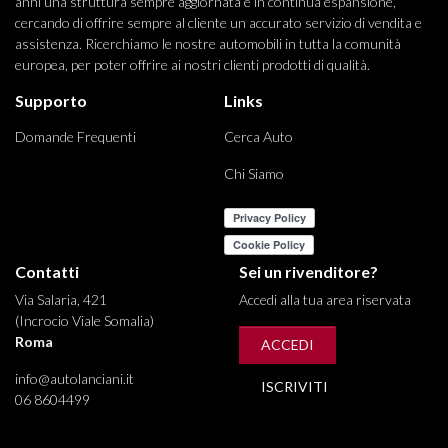
anni una struttura sempre aggiornata e in continua espansione,
cercando di offrire sempre al cliente un accurato servizio di vendita e
assistenza. Ricerchiamo le nostre automobili in tutta la comunità
europea, per poter offrire ai nostri clienti prodotti di qualità.
Supporto
Links
Domande Frequenti
Cerca Auto
Chi Siamo
Contatti
Sei un rivenditore?
Via Salaria, 421
Accedi alla tua area riservata
(Incrocio Viale Somalia)
Roma
ACCEDI
info@autolanciani.it
ISCRIVITI
06 8604499