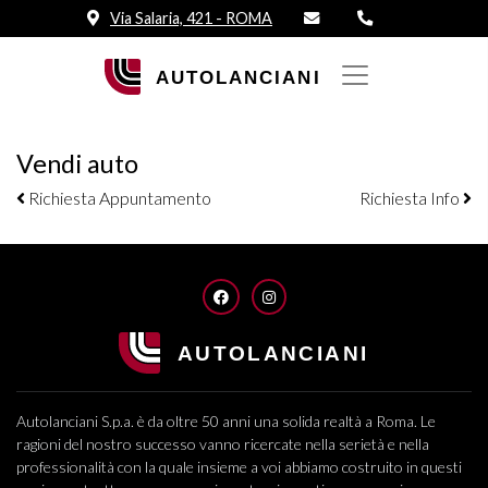
Via Salaria, 421 - ROMA
Vendi auto
Navigazione elementi
Richiesta Appuntamento
Richiesta Info
FACEBOOK
INSTAGRAM
Autolanciani S.p.a. è da oltre 50 anni una solida realtà a Roma. Le
ragioni del nostro successo vanno ricercate nella serietà e nella
professionalità con la quale insieme a voi abbiamo costruito in questi