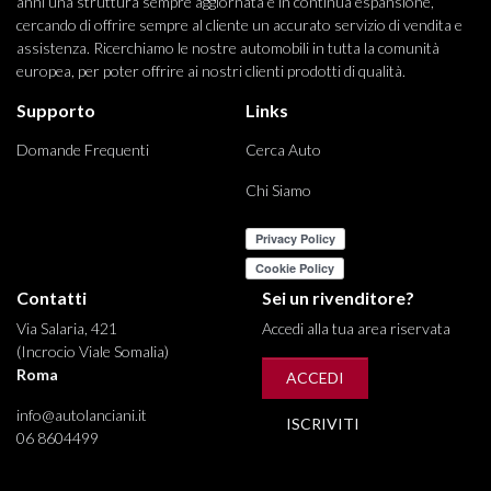
anni una struttura sempre aggiornata e in continua espansione,
cercando di offrire sempre al cliente un accurato servizio di vendita e
assistenza. Ricerchiamo le nostre automobili in tutta la comunità
europea, per poter offrire ai nostri clienti prodotti di qualità.
Supporto
Links
Domande Frequenti
Cerca Auto
Chi Siamo
Contatti
Sei un rivenditore?
Via Salaria, 421
Accedi alla tua area riservata
(Incrocio Viale Somalia)
Roma
ACCEDI
info@autolanciani.it
ISCRIVITI
06 8604499