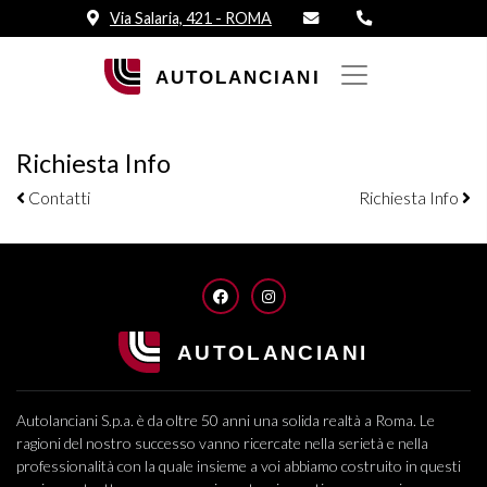
Via Salaria, 421 - ROMA
Richiesta Info
Navigazione elementi
Contatti
Richiesta Info
FACEBOOK
INSTAGRAM
Autolanciani S.p.a. è da oltre 50 anni una solida realtà a Roma. Le
ragioni del nostro successo vanno ricercate nella serietà e nella
professionalità con la quale insieme a voi abbiamo costruito in questi